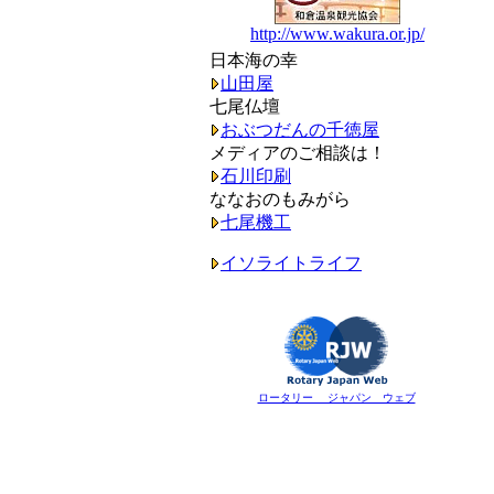
http://www.wakura.or.jp/
日本海の幸
山田屋
七尾仏壇
おぶつだんの千徳屋
メディアのご相談は！
石川印刷
ななおのもみがら
七尾機工
イソライトライフ
ロータリー ジャパン ウェブ